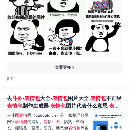
查看更多
图片
去
斗图
-
表情包
大全-
表情包
图片大全
表情包
不正经
表情包
制作生成器
表情包
图片代表什么意思
表情
包
抽象
表情包
搞笑 沙雕-优质
表情包
尽在去...
去
斗图表情
网（qudoutu.cn）是一家整理分享
网络
表情包
的网站。
包
括
斗图
、搞笑、金馆
长、熊猫头、聊天、萌宠、动态gif
表情包
等各