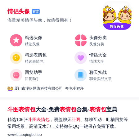
情侣头像
官方
海量精美情侣头像，你值得拥有！
精选头像
头像分类
精选头像
头像分类
精选表情包
情话大全
精选表情包
情话大全
回复助手
聊天实战
回复助手
聊天实战文章
厦门市漫娱网络科技有限公司
夸克小程序
斗图表情包
大全-免费
表情包
合集-
表情包
宝典
精选106张
斗图表情包
，覆盖聊天
斗图
、群聊互动、吐槽回复等
常用场景，高清无水印，支持微信QQ一键保存免费下载。
www.biaoqingbd.top