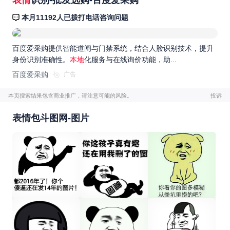
本月11192人已拨打电话咨询问题
百度爱采购提供智能道闸与门禁系统，结合人脸识别技术，提升
身份识别准确性。
本地
化服务与在线询价功能，助...
百度爱采购
广告
本页搜索结果包含商业推广，请注意可能的风险。
投诉
表情包斗图网-图片