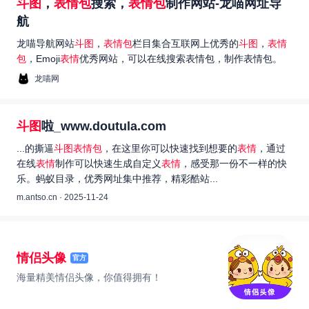
斗图
，
表情包
搜索，
表情包
制作网站-龙喵网址导
航
龙喵导航网站
斗图
，
表情包
栏目集合互联网上优秀的
斗图
，
表情
包
，Emoji
表情
优秀网站，可以在线搜索表情包，制作表情包。
龙喵网
斗图
啦_www.doutula.com
...的撕逼
斗图表情包
，在这里你可以快速找到想要的
表情
，通过
在线
表情
制作可以快速生成自定义
表情
，感受那一份不一样的快
乐。蚂蚁目录，优秀网址集中推荐，精彩酷站...
m.antso.cn · 2025-11-24
情侣头像
官方
海量精美情侣头像，你值得拥有！