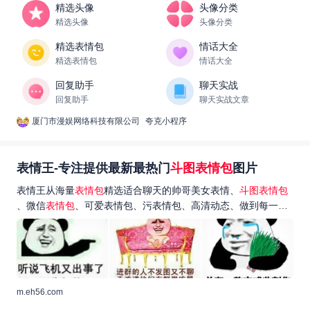
精选头像
头像分类
精选头像
头像分类
精选表情包
情话大全
精选表情包
情话大全
回复助手
聊天实战
回复助手
聊天实战文章
厦门市漫娱网络科技有限公司
夸克小程序
表情王-专注提供最新最热门
斗图表情包
图片
表情王从海量
表情包
精选适合聊天的帅哥美女表情、
斗图表情包
、微信
表情包
、可爱表情包、污表情包、高清动态、做到每一张
表情包都让用户喜爱。
m.eh56.com