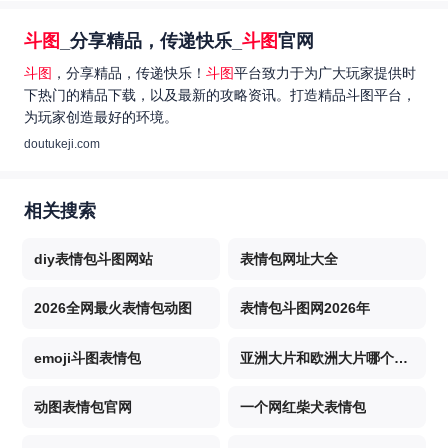
斗图
_分享精品，传递快乐_
斗图
官网
斗图
，分享精品，传递快乐！
斗图
平台致力于为广大玩家提供时
下热门的精品下载，以及最新的攻略资讯。打造精品斗图平台，
为玩家创造最好的环境。
doutukeji.com
相关搜索
diy表情包斗图网站
表情包网址大全
2026全网最火表情包动图
表情包斗图网2026年
emoji斗图表情包
亚洲大片和欧洲大片哪个更好
动图表情包官网
一个网红柴犬表情包