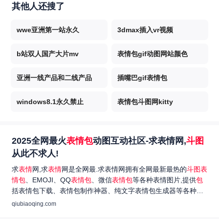
其他人还搜了
wwe亚洲第一站永久
3dmax插入vr视频
b站双人国产大片mv
表情包gif动图网站颜色
亚洲一线产品和二线产品
插嘴巴gif表情包
windows8.1永久禁止
表情包斗图网kitty
2025全网最火
表情包
动图互动社区-求表情网,
斗图
从此不求人!
求
表情
网,求
表情
网是全网最.求表情网拥有全网最新最热的
斗图表
情包
、EMOJI、QQ
表情包
、微信
表情包
等各种表情图片,提供
包
括表情包下载、表情包制作神器、纯文字表情包生成器等各种
表...
qiubiaoqing.com