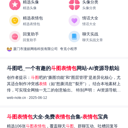
精选头像
头像分类
精选头像
头像分类
精选表情包
情话大全
精选表情包
情话大全
回复助手
聊天实战
回复助手
聊天实战文章
厦门市漫娱网络科技有限公司
夸克小程序
斗图吧_一个有趣的
斗图表情包
网站-AI资源导航站
创作者提示：
斗图
吧的“撕图功能”和“图层管理”是差异化核心，尤
其适合制作冲突感
表情
（如“怒撕消息”“裂开”）。结合本地素材上
传，可实现全网独一无二的创意输出。 特别声明： AI资源导航站
提...
web-note.cn · 2025-06-12
斗图表情包
大全-免费
表情包
合集-
表情包
宝典
精选106张
斗图表情包
，覆盖聊天
斗图
、群聊互动、吐槽回复等