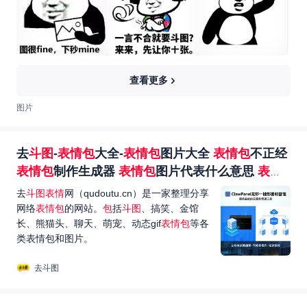
查看更多
图片
去
斗图
-
表情包
大全-
表情包
图片大全
表情包
不正经
表情包
制作生成器
表情包
图片代表什么意思
表情
包
抽象
表情包
搞笑 沙雕-优质
表情包
尽在去...
去
斗图表情
网（qudoutu.cn）是一家整理分享
网络
表情包
的网站。
包
括
斗图
、搞笑、金馆
长、熊猫头、聊天、萌宠、动态gif
表情包
等各
类表情包和图片。
去斗图