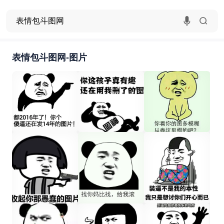
表情包斗图网-图片